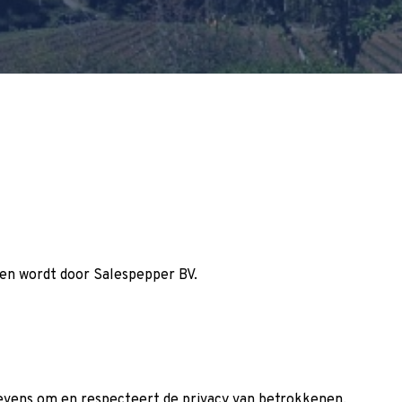
en wordt door Salespepper BV.
evens om en respecteert de privacy van betrokkenen.