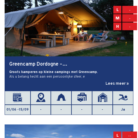
L
-
M
-
H
-
Greencamp Dordogne –…
Groots kamperen op kleine campings met Greencamp.
Als u belang hecht aan een persoonlijke sfeer, e
Lees meer »
01/06 -15/09
-
-
-
-
Ja
L
--