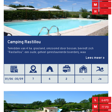
M
--
H
--
Camping Rastillou
Temidden van 4 ha. grasland, omzoomd door bossen, bevindt zich
“Rastaillou”: een oude, geheel gerestaureerde boerderij, waa
Lees meer »
01/06 -30/09
7
6
2
-
Ja
L
64PD
M
77 PD