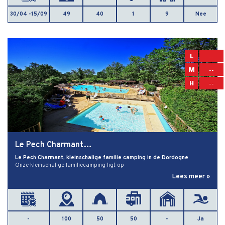
30/04 -15/09
49
40
1
9
Nee
L
--
M
--
H
--
Le Pech Charmant…
Le Pech Charmant, kleinschalige familie camping in de Dordogne
Onze kleinschalige familiecamping ligt op
Lees meer »
-
100
50
50
-
Ja