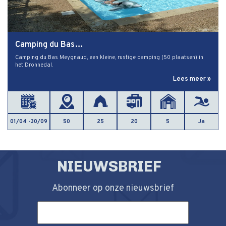
Camping du Bas…
Camping du Bas Meygnaud, een kleine, rustige camping (50 plaatsen) in
het Dronnedal.
Lees meer »
01/04 -30/09
50
25
20
5
Ja
NIEUWSBRIEF
Abonneer op onze nieuwsbrief