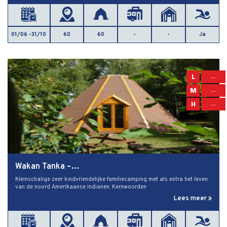
01/06 -31/10
60
60
-
-
Ja
L
--
M
--
H
--
Wakan Tanka –…
Kleinschalige zeer kindvriendelijke familiecamping met als extra het leven
van de noord Amerikaanse indianen. Kernwoorden
Lees meer »