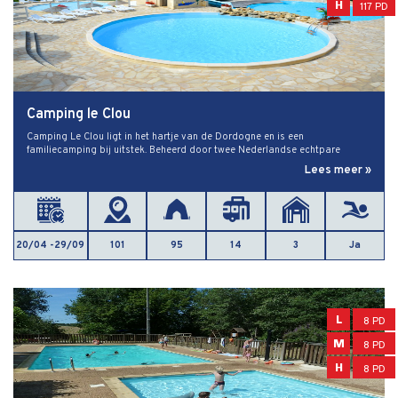
H
117 PD
Camping le Clou
Camping Le Clou ligt in het hartje van de Dordogne en is een
familiecamping bij uitstek. Beheerd door twee Nederlandse echtpare
Lees meer »
20/04 -29/09
101
95
14
3
Ja
L
8 PD
M
8 PD
H
8 PD