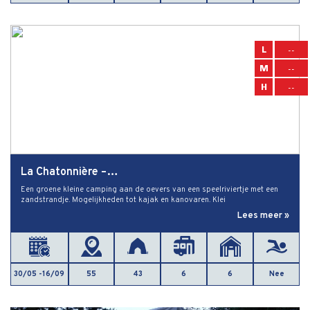
L
--
M
--
H
--
La Chatonnière –…
Een groene kleine camping aan de oevers van een speelriviertje met een
zandstrandje. Mogelijkheden tot kajak en kanovaren. Klei
Lees meer »
30/05 -16/09
55
43
6
6
Nee