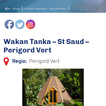
(
)
Vorige
Le Pech Charmant – Perigord Noir
(
)
Volgende
Tentensuite Glamperen – Perigord Vert
Wakan Tanka – St Saud –
Perigord Vert
Regio:
Perigord Vert