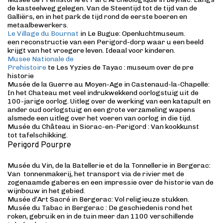
de kasteelweg gelegen. Van de Steentijd tot de tijd van de
Galliërs, en in het park de tijd rond de eerste boeren en
metaalbewerkers.
Le Village du Bournat
in Le Bugue: Openluchtmuseum.
een reconstructie van een Perigord-dorp waar u een beeld
krijgt van het vroegere leven. Ideaal voor kinderen.
Musee Nationale de
Prehistoire
te Les Yyzies de Tayac : museum over de pre
historie
Musée de la Guerre au Moyen-Age in Castenaud-la-Chapelle:
In het Chateau met veel indrukwekkend oorlogstuig uit de
100-jarige oorlog. Uitleg over de werking van een katapult en
ander oud oorlogstuig en een grote verzameling wapens
alsmede een uitleg over het voeren van oorlog in die tijd.
Musée du Château in Siorac-en-Perigord : Van kookkunst
tot tafelschikking.
Perigord Pourpre
Musée du Vin, de la Batellerie et de la Tonnellerie in Bergerac:
Van tonnenmakerij, het transport via de rivier met de
zogenaamde gaberes en een impressie over de historie van de
wijnbouw in het gebied.
Musée d’Art Sacré in Bergerac: Vol religieuze stukken.
Musée du Tabac in Bergerac : De geschiedenis rond het
roken, gebruik en in de tuin meer dan 1100 verschillende