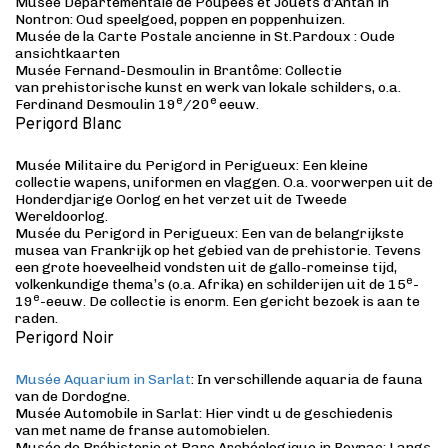
Musée Départementale de Poupées et Jouets d’Antan in
Nontron: Oud speelgoed, poppen
en poppenhuizen.
Musée de la Carte Postale ancienne in St.Pardoux : Oude
ansichtkaarten
Musée Fernand-Desmoulin in Brantôme: Collectie
van prehistorische kunst en werk van lokale schilders, o.a.
e
e
Ferdinand Desmoulin 19
/20
eeuw.
Perigord Blanc
Musée Militaire du Perigord in Perigueux: Een kleine
collectie wapens, uniformen en vlaggen. O.a. voorwerpen uit de
Honderdjarige Oorlog en het verzet uit de Tweede
Wereldoorlog.
Musée du Perigord in Perigueux: Een van de belangrijkste
musea van Frankrijk op het gebied van de prehistorie. Tevens
een grote hoeveelheid vondsten uit de gallo-romeinse tijd,
e
volkenkundige thema’s (o.a. Afrika) en schilderijen uit de 15
-
e
19
-eeuw. De collectie is enorm. Een gericht bezoek is aan te
raden.
Perigord Noir
Musée Aquarium in Sarlat
: In verschillende aquaria de fauna
van de Dordogne.
Musée Automobile in Sarlat: Hier vindt u de geschiedenis
van met name de franse automobielen.
Musée de Préhistorie et Parc Archéologique in Beynac: Langs