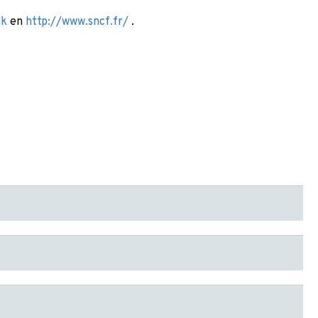
jk
en
http://www.sncf.fr/
.