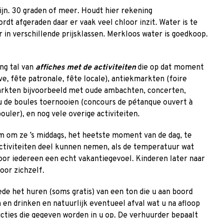
jn. 30 graden of meer. Houdt hier rekening
ordt afgeraden daar er vaak veel chloor inzit. Water is te
r in verschillende prijsklassen. Merkloos water is goedkoop.
ng tal van
affiches met de activiteiten
die op dat moment
ve, fête patronale, fête locale), antiekmarkten (foire
arkten bijvoorbeeld met oude ambachten, concerten,
eu de boules toernooien (concours de pétanque ouvert à
uler), en nog vele overige activiteiten.
am om ze ’s middags, het heetste moment van de dag, te
 activiteiten deel kunnen nemen, als de temperatuur wat
 voor iedereen een echt vakantiegevoel. Kinderen later naar
or zichzelf.
ede het huren (soms gratis) van een ton die u aan boord
en drinken en natuurlijk eventueel afval wat u na afloop
ties die gegeven worden in u op. De verhuurder bepaalt