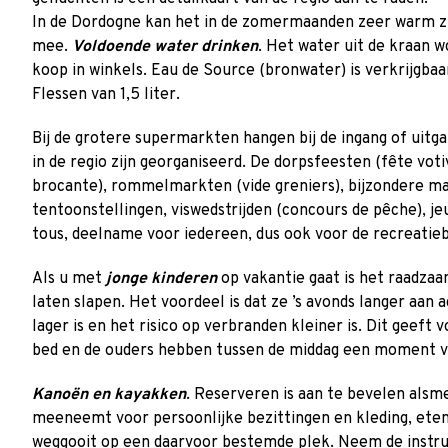
In de Dordogne kan het in de zomermaanden zeer warm zi
mee.
Voldoende water drinken
. Het water uit de kraan w
koop in winkels. Eau de Source (bronwater) is verkrijgbaa
Flessen van 1,5 liter.
Bij de grotere supermarkten hangen bij de ingang of uitga
in de regio zijn georganiseerd. De dorpsfeesten (fête voti
brocante), rommelmarkten (vide greniers), bijzondere m
tentoonstellingen, viswedstrijden (concours de pêche), j
tous, deelname voor iedereen, dus ook voor de recreatiebo
Als u met
jonge kinderen
op vakantie gaat is het raadza
laten slapen. Het voordeel is dat ze ’s avonds langer aan
lager is en het risico op verbranden kleiner is. Dit geeft
bed en de ouders hebben tussen de middag een moment vo
Kanoën en kayakken
. Reserveren is aan te bevelen alsm
meeneemt voor persoonlijke bezittingen en kleding, eten 
weggooit op een daarvoor bestemde plek. Neem de instruc