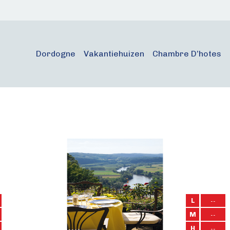
Dordogne
Vakantiehuizen
Chambre D’hotes
L
--
M
--
H
--