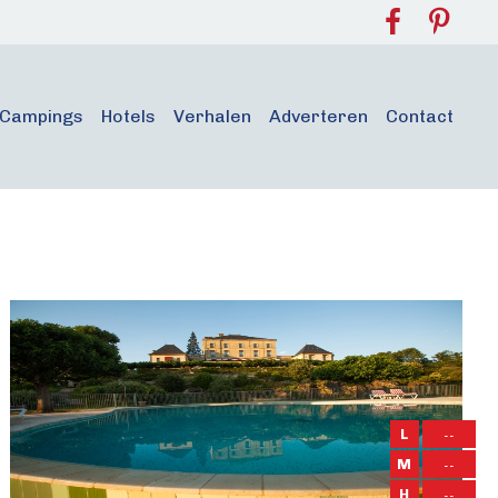
Campings
Hotels
Verhalen
Adverteren
Contact
L
--
M
--
H
--