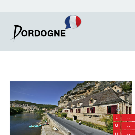
L
--
M
--
H
--